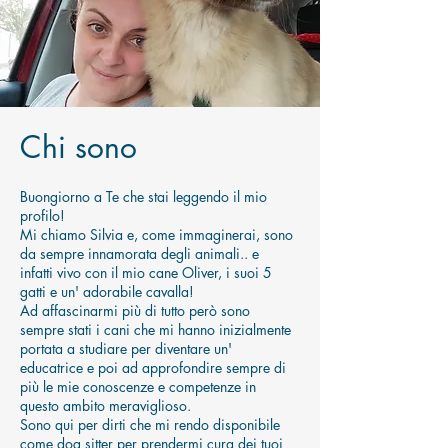
Chi sono
Buongiorno a Te che stai leggendo il mio
profilo!
Mi chiamo Silvia e, come immaginerai, sono
da sempre innamorata degli animali.. e
infatti vivo con il mio cane Oliver, i suoi 5
gatti e un' adorabile cavalla!
Ad affascinarmi più di tutto però sono
sempre stati i cani che mi hanno inizialmente
portata a studiare per diventare un'
educatrice e poi ad approfondire sempre di
più le mie conoscenze e competenze in
questo ambito meraviglioso.
Sono qui per dirti che mi rendo disponibile
come dog sitter per prendermi cura dei tuoi