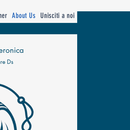
mer
About Us
Unisciti a noi
eronica
re Ds