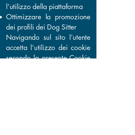
l’utilizzo della piattaforma
Ottimizzare la promozione
dei profili dei Dog Sitter
Navigando sul sito l’utente
accetta l’utilizzo dei cookie
secondo la presente Cookie
Policy.
2. Tipologie di Cookie
Utilizzati
2.1 Cookie Essenziali
Necessari al funzionamento
tecnico della piattaforma.
2.2 Cookie Funzionali