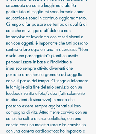
circondata da cani e luoghi naturali. Per
gestire tutto al meglio mi sono formata come
educatrice e sono in continuo aggiornamento.
Ci tengo a far passare del tempo di qualità ai
cani che mi vengono affidati e a non
improvvisare: lavoriamo con esseri viventi e
non con oggetti, è importante che tutti possano
sentirsi a loro agio e siano in sicurezza. "Non
è solo una passeggiata": pianifico uscite
personalizzate in base all'individuo e
inserisco sempre attività divertenti che
possano arricchire la giornata del soggetto
con cui passo del tempo. Ci tengo a informare
le famiglie alla fine del mio servizio con un
feedback scritto e foto/video (fatti solamente
in situazioni di sicurezza) in modo che
possano essere sempre aggiornati sul loro
compagno di vita. Attualmente convivo con un
cane che soffre di crisi epilettiche, con una
canetta con una malattia rara e ho convissuto
con una canetta cardiopatica: ho imparato a