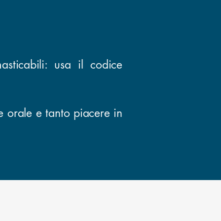
sticabili: u
sa il codice
e orale e tanto piacere in