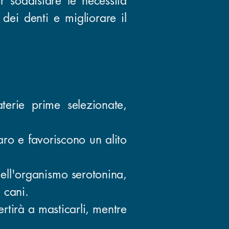
r soddisfare le necessità
 dei denti e migliorare il
terie prime selezionate,
aro e favoriscono un alito
nell'organismo serotonina,
 cani.
rtirà a masticarli, mentre