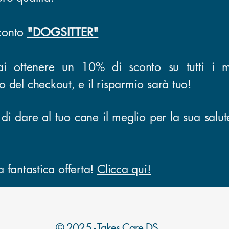
sconto
"DOGSITTER"
ai ottenere un 10% di sconto su tutti i ma
el checkout, e il risparmio sarà tuo!
i dare al tuo cane il meglio per la sua salut
 fantastica offerta!
​
Clicca qui!
© 2025 -
Takes Care DS